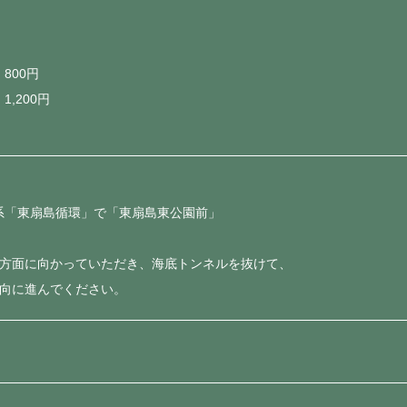
800円
,200円
系「東扇島循環」で「東扇島東公園前」
島方面に向かっていただき、海底トンネルを抜けて、
方向に進んでください。