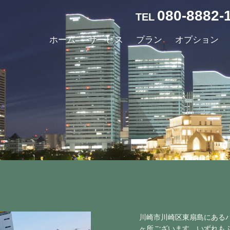
080-8882-
TEL
ホーム
サービス
プラン
オプション
川崎市川崎区東扇島にあるバ
ヶ所ございます。いずれも